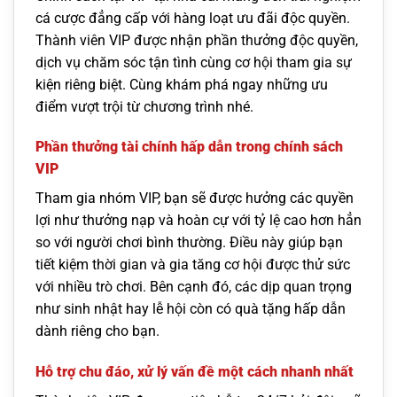
cá cược đẳng cấp với hàng loạt ưu đãi độc quyền.
Thành viên VIP được nhận phần thưởng độc quyền,
dịch vụ chăm sóc tận tình cùng cơ hội tham gia sự
kiện riêng biệt. Cùng khám phá ngay những ưu
điểm vượt trội từ chương trình nhé.
Phần thưởng tài chính hấp dẫn trong chính sách
VIP
Tham gia nhóm VIP, bạn sẽ được hưởng các quyền
lợi như thưởng nạp và hoàn cự với tỷ lệ cao hơn hẳn
so với người chơi bình thường. Điều này giúp bạn
tiết kiệm thời gian và gia tăng cơ hội được thử sức
với nhiều trò chơi. Bên cạnh đó, các dịp quan trọng
như sinh nhật hay lễ hội còn có quà tặng hấp dẫn
dành riêng cho bạn.
Hỗ trợ chu đáo, xử lý vấn đề một cách nhanh nhất