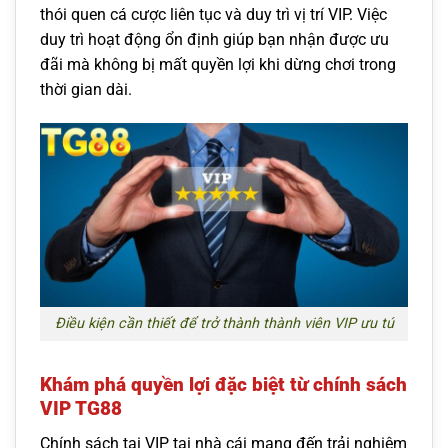
thói quen cá cược liên tục và duy trì vị trí VIP. Việc
duy trì hoạt động ổn định giúp bạn nhận được ưu
đãi mà không bị mất quyền lợi khi dừng chơi trong
thời gian dài.
Điều kiện cần thiết để trở thành thành viên VIP ưu tú
Khám phá quyền lợi đặc biệt từ chính sách
VIP TG88
Chính sách tại VIP tại nhà cái mang đến trải nghiệm