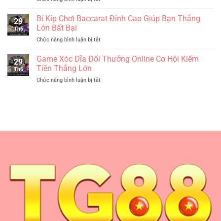
Tìm
Dễ
Chính
Hiểu
Từ
Sách
Bí Kíp Chơi Baccarat Đỉnh Cao Giúp Bạn Thắng
Những
TG88
29
VIP
Hạn
Lớn Bất Bại
Th6
Ưu
Mức
ở
Chức năng bình luận bị tắt
Đãi
Phổ
Bí
Độc
Biến
Kíp
Game Xóc Đĩa Đổi Thưởng Online Cơ Hội Kiếm
Quyền
Khi
29
Chơi
Dành
Tiền Thắng Lớn
Cược
Th6
Baccarat
Riêng
ở
Chức năng bình luận bị tắt
Đỉnh
Cho
Game
Cao
Thành
Xóc
Giúp
Viên
Đĩa
Bạn
Đổi
Thắng
Thưởng
Lớn
Online
Bất
Cơ
Bại
Hội
Kiếm
Tiền
Thắng
Lớn