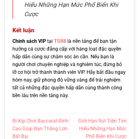
Hiểu Những Hạn Mức Phổ Biến Khi
Cược
Kết luận
Chính sách VIP
tại
TG88
là nền tảng để bạn tận
hưởng cá cược đẳng cấp với hàng loạt đặc quyền
hấp dẫn cùng sự chăm sóc ân cần. Nếu bạn là
người chơi chuyên nghiệp và nghiêm túc, đừng bỏ
lỡ cơ hội trở thành thành viên VIP. Hãy bắt đầu ngay
hôm nay, giữ phong độ vững vàng để trải nghiệm
tất cả những đặc quyền hấp dẫn cùng thành công
bền lâu trên nền tảng này.
Bí Kíp Chơi Baccarat Đỉnh
Giới Hạn Rút Tiền Tìm
Cao Giúp Bạn Thắng Lớn
Hiểu Những Hạn Mức
Bất Bại
Phổ Biến Khi Cược